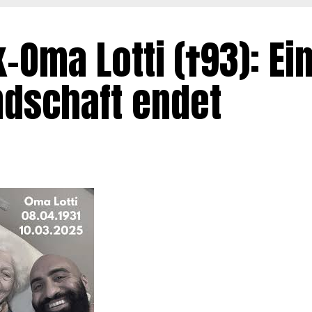
-Oma Lotti (†93): Ei
dschaft endet