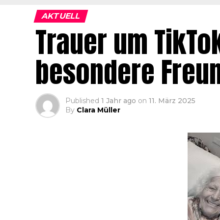
AKTUELL
Trauer um TikTok
besondere Freun
Published
1 Jahr ago
on
11. März 2025
By
Clara Müller