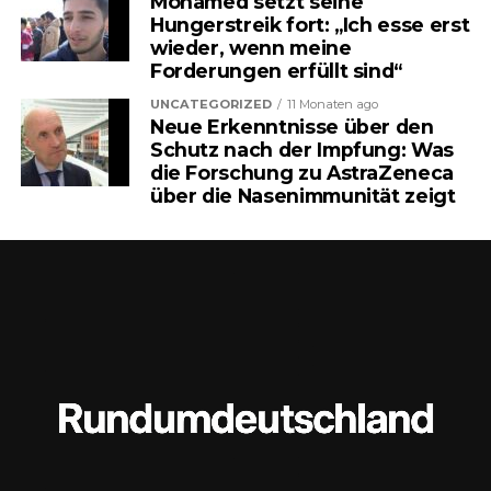
Mohamed setzt seine
Eigenrisikos.
Hungerstreik fort: „Ich esse erst
wieder, wenn meine
Forderungen erfüllt sind“
Was zunächst technisch klingt,
UNCATEGORIZED
11 Monaten ago
könnte für Millionen Menschen
Neue Erkenntnisse über den
Schutz nach der Impfung: Was
ganz konkrete Auswirkungen
die Forschung zu AstraZeneca
über die Nasenimmunität zeigt
haben – und eine Debatte
auslösen, die weit über Zahlen
hinausgeht.