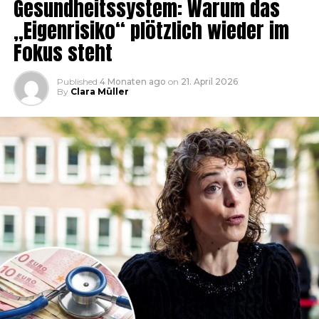
Gesundheitssystem: Warum das
„Eigenrisiko“ plötzlich wieder im
Fokus steht
Published
4 Monaten ago
on
21. April 2026
By
Clara Müller