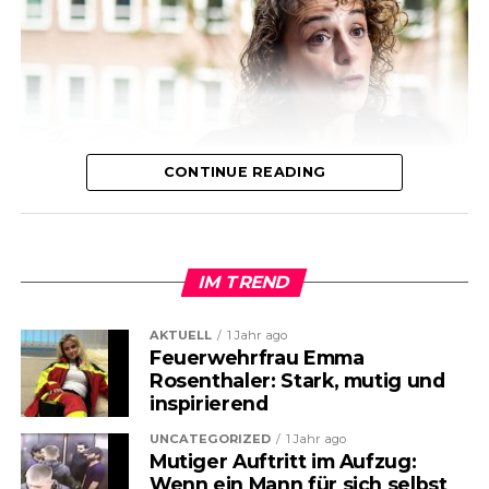
CONTINUE READING
IM TREND
AKTUELL
1 Jahr ago
Feuerwehrfrau Emma
Rosenthaler: Stark, mutig und
inspirierend
UNCATEGORIZED
1 Jahr ago
Mutiger Auftritt im Aufzug:
Die Gesundheitskosten steigen –
Wenn ein Mann für sich selbst