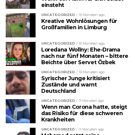
einsteht
und das spüren viele Menschen
UNCATEGORIZED
10 Monaten ago
längst im Alltag. Ob beim
Kreative Wohnlösungen für
Großfamilien in Limburg
Arztbesuch, in der Apotheke oder
bei der Krankenkasse: Die
UNCATEGORIZED
10 Monaten ago
Loredana Wollny: Ehe-Drama
finanzielle Belastung wächst
nach nur fünf Monaten – bittere
Beichte über Servet Özbek
stetig. Nun sorgt ein neuer
UNCATEGORIZED
10 Monaten ago
politischer Vorschlag für
Syrischer Junge kritisiert
Zustände und warnt
Aufsehen, der tief in das System
Deutschland
eingreifen könnte. Im Zentrum
UNCATEGORIZED
11 Monaten ago
Wenn man Corona hatte, steigt
steht eine Maßnahme, die viele
das Risiko für diese schweren
direkt betreffen würde: die
Krankheiten
Erhöhung des sogenannten
UNCATEGORIZED
11 Monaten ago