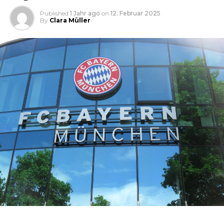
Published
1 Jahr ago
on
12. Februar 2025
By
Clara Müller