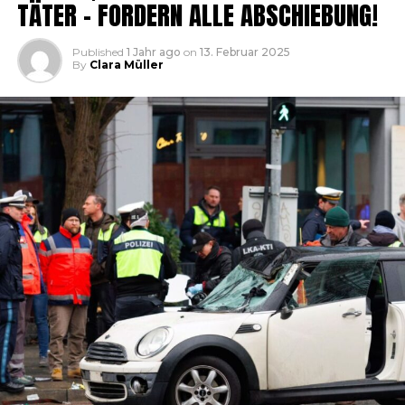
TÄTER – FORDERN ALLE ABSCHIEBUNG!
Published
1 Jahr ago
on
13. Februar 2025
By
Clara Müller