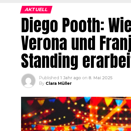
AKTUELL
Diego Pooth: Wie
Verona und Fran
Standing erarbei
Published
1 Jahr ago
on
8. Mai 2025
By
Clara Müller