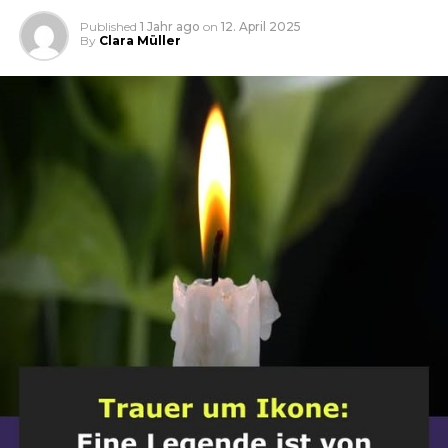
Published
1 Jahr ago
on
12. April 2025
By
Clara Müller