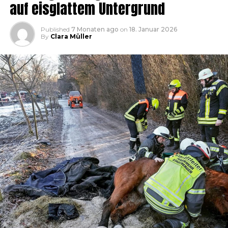
auf eisglattem Untergrund
Published
7 Monaten ago
on
18. Januar 2026
By
Clara Müller