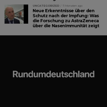
Ehrlichkeit, Moral und
UNCATEGORIZED
11 Monaten ago
Gerechtigkeit aus. Tausende
Neue Erkenntnisse über den
Schutz nach der Impfung: Was
Nutzer diskutieren darüber, wie
die Forschung zu AstraZeneca
über die Nasenimmunität zeigt
sie selbst in einer vergleichbaren
Situation gehandelt hätten.