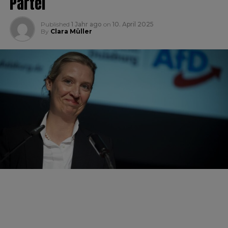
Partei
Published
1 Jahr ago
on
10. April 2025
By
Clara Müller