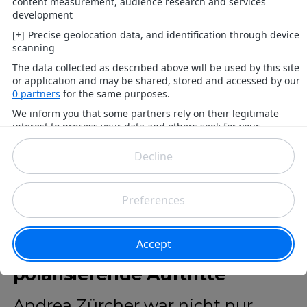
sieht, ist der Vorfall brisant.
Zürcher – bekannt für
polarisierende Auftritte
Andrea Zürcher war nicht nur