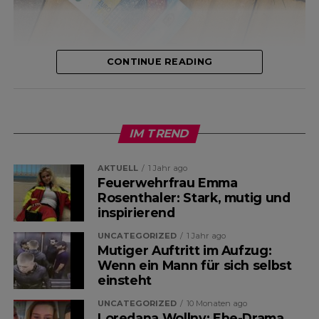
CONTINUE READING
Eine scheinbar alltägliche
IM TREND
Situation an der Supermarktkasse
AKTUELL
1 Jahr ago
entwickelt sich derzeit zu einem
Feuerwehrfrau Emma
Rosenthaler: Stark, mutig und
der meistdiskutierten Themen in
inspirierend
den sozialen Medien. Auslöser ist
UNCATEGORIZED
1 Jahr ago
Mutiger Auftritt im Aufzug:
eine Geschichte, die auf Facebook
Wenn ein Mann für sich selbst
einsteht
tausendfach geteilt und
UNCATEGORIZED
10 Monaten ago
kommentiert wurde. Im
Loredana Wollny: Ehe-Drama