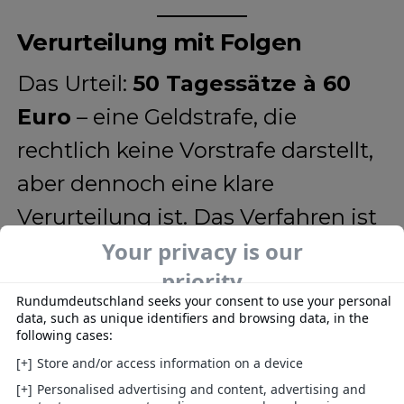
Verurteilung mit Folgen
Das Urteil:
50 Tagessätze à 60
Euro
– eine Geldstrafe, die
rechtlich keine Vorstrafe darstellt,
aber dennoch eine klare
Verurteilung ist. Das Verfahren ist
noch nicht rechtskräftig, aber der
politische Schaden ist
angerichtet. Besonders für eine
Partei wie die AfD, die sich als
Hüterin von Recht und Ordnung