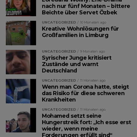
nach nur fünf Monaten – bittere
Mittelpunkt steht ein 20-Euro-
Beichte über Servet Özbek
Schein, der angeblich während
UNCATEGORIZED
10 Monaten ago
Kreative Wohnlösungen für
eines Einkaufs auf den Boden fiel
Großfamilien in Limburg
– und eine Frau, die das Geld
UNCATEGORIZED
9 Monaten ago
kurzerhand aufhob und für sich
Syrischer Junge kritisiert
behielt.
Zustände und warnt
Deutschland
Ob sich der Vorfall tatsächlich
UNCATEGORIZED
11 Monaten ago
Wenn man Corona hatte, steigt
genau so ereignet hat, lässt sich
das Risiko für diese schweren
Krankheiten
nicht unabhängig überprüfen.
UNCATEGORIZED
11 Monaten ago
Dennoch löst die Erzählung eine
Mohamed setzt seine
Hungerstreik fort: „Ich esse erst
intensive Debatte über
wieder, wenn meine
Forderungen erfüllt sind“