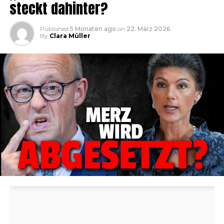
steckt dahinter?
Published
5 Monaten ago
on
22. März 2026
By
Clara Müller