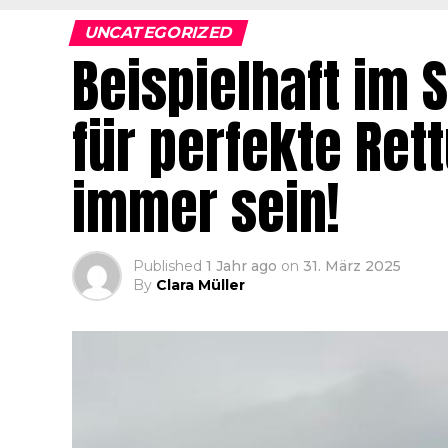
UNCATEGORIZED
Beispielhaft im 
für perfekte Ret
immer sein!
Published
1 Jahr ago
on
31. März 2025
By
Clara Müller