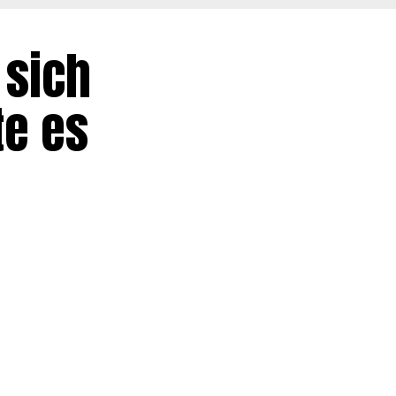
 sich
te es