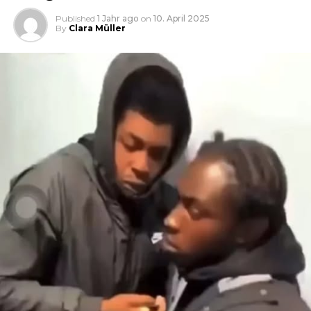
Published
1 Jahr ago
on
10. April 2025
By
Clara Müller