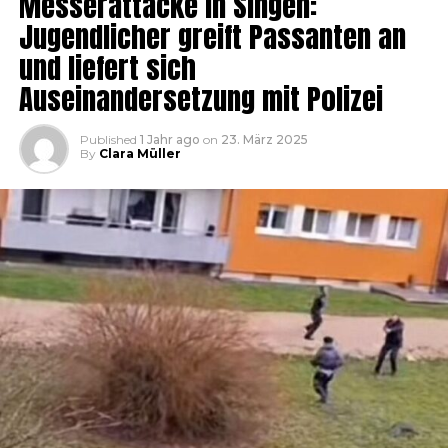
Messerattacke in Singen:
Jugendlicher greift Passanten an
und liefert sich
Auseinandersetzung mit Polizei
Published
1 Jahr ago
on
23. März 2025
By
Clara Müller