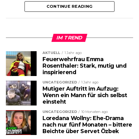
Innenstadt
CONTINUE READING
Der Jugendliche fiel zunächst
durch auffällig aggressives
Verhalten auf. Er beschädigte
IM TREND
mehrere geparkte Fahrzeuge –
AKTUELL
1 Jahr ago
Feuerwehrfrau Emma
mit Fäusten, Tritten, einem Stein
Rosenthaler: Stark, mutig und
inspirierend
und schließlich auch mit einem
UNCATEGORIZED
1 Jahr ago
Messer. Als ein 64-jähriger Mann
Mutiger Auftritt im Aufzug:
Wenn ein Mann für sich selbst
eingreifen wollte und den
einsteht
Jugendlichen ansprach, wurde er
UNCATEGORIZED
10 Monaten ago
Loredana Wollny: Ehe-Drama
selbst zum Opfer: Der Angreifer
nach nur fünf Monaten – bittere
zog ein Messer und stach zu. Der
Beichte über Servet Özbek