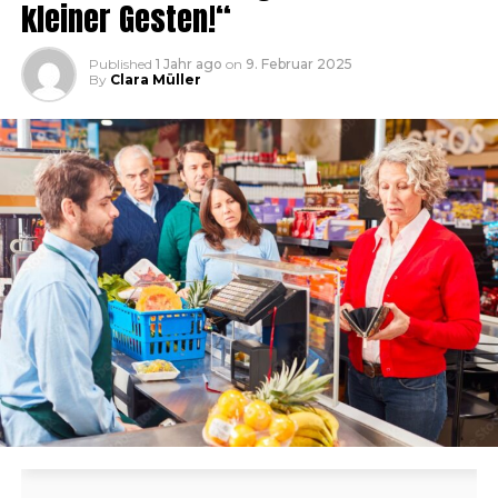
kleiner Gesten!“
Published
1 Jahr ago
on
9. Februar 2025
By
Clara Müller