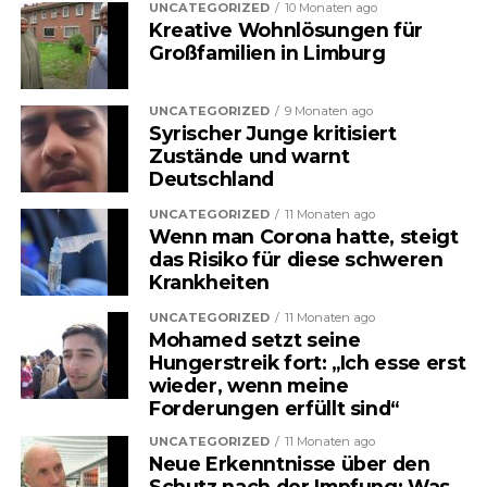
Mann erlitt eine Verletzung im
UNCATEGORIZED
10 Monaten ago
Kreative Wohnlösungen für
Bauchbereich, kam aber mit dem
Großfamilien in Limburg
Leben davon.
UNCATEGORIZED
9 Monaten ago
Syrischer Junge kritisiert
Zustände und warnt
Deutschland
UNCATEGORIZED
11 Monaten ago
Wenn man Corona hatte, steigt
das Risiko für diese schweren
Krankheiten
UNCATEGORIZED
11 Monaten ago
Mohamed setzt seine
Hungerstreik fort: „Ich esse erst
wieder, wenn meine
Forderungen erfüllt sind“
UNCATEGORIZED
11 Monaten ago
Neue Erkenntnisse über den
Schutz nach der Impfung: Was