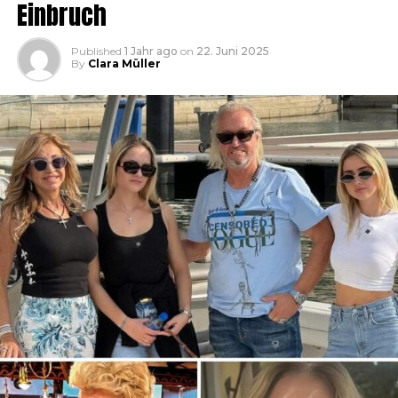
Einbruch
Published
1 Jahr ago
on
22. Juni 2025
By
Clara Müller