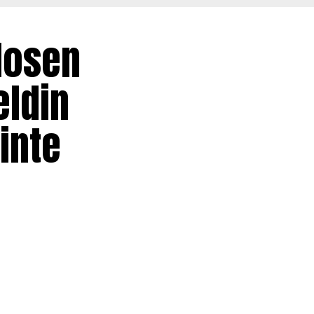
hlosen
eldin
inte