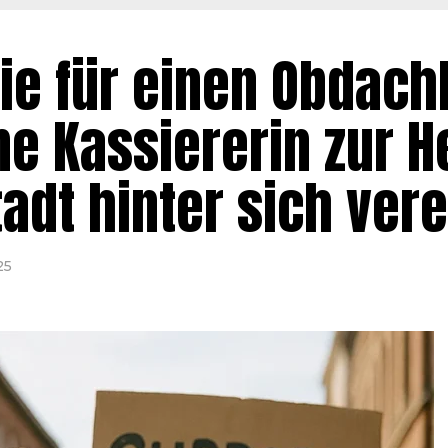
sie für einen Obdac
ne Kassiererin zur H
adt hinter sich vere
25