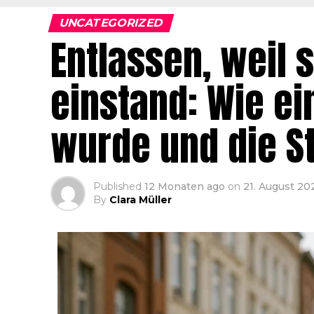
UNCATEGORIZED
Entlassen, weil 
einstand: Wie ei
wurde und die St
Published
12 Monaten ago
on
21. August 20
By
Clara Müller