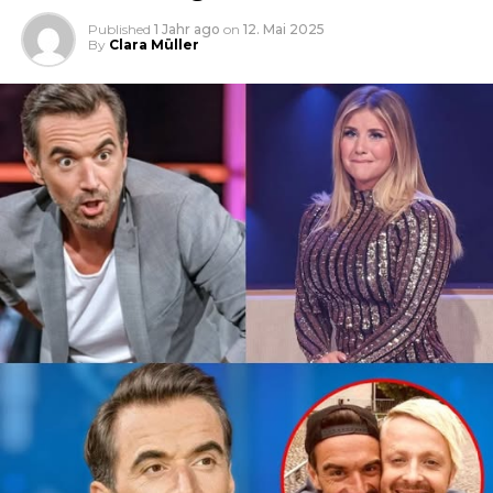
Published
1 Jahr ago
on
12. Mai 2025
By
Clara Müller