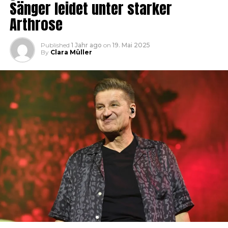
Sänger leidet unter starker
Arthrose
Published
1 Jahr ago
on
19. Mai 2025
By
Clara Müller