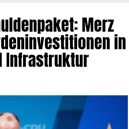
huldenpaket: Merz
rdeninvestitionen in
 Infrastruktur