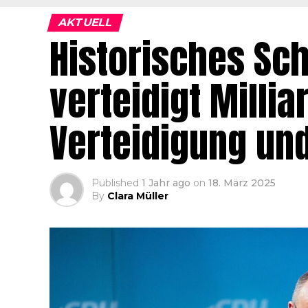
AKTUELL
Historisches Sc
verteidigt Millia
Verteidigung und
Published
1 Jahr ago
on
18. März 2025
By
Clara Müller