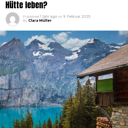
Hütte leben?
Published
1 Jahr ago
on
9. Februar 2025
By
Clara Müller