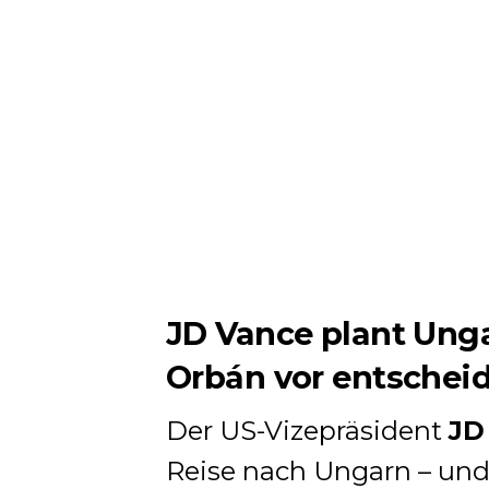
JD Vance plant Unga
Orbán vor entschei
Der US-Vizepräsident
JD
Reise nach Ungarn – und 