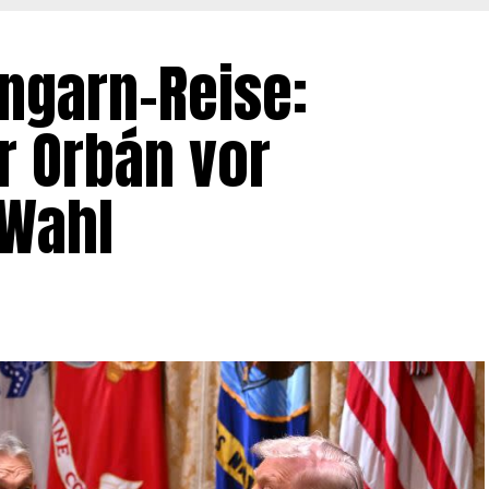
ngarn-Reise:
r Orbán vor
 Wahl