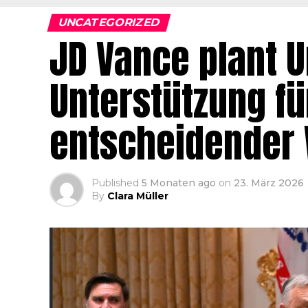
UNCATEGORIZED
JD Vance plant U
Unterstützung fü
entscheidender
Published
5 Monaten ago
on
23. März 2026
By
Clara Müller