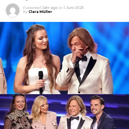
Published
1 Jahr ago
on
1. Juni 2025
By
Clara Müller