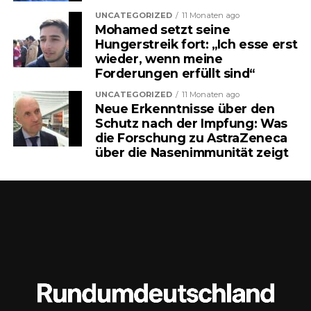
Erhöhung des sogenannten
UNCATEGORIZED
11 Monaten ago
Mohamed setzt seine
Eigenrisikos.
Hungerstreik fort: „Ich esse erst
wieder, wenn meine
Forderungen erfüllt sind“
Was zunächst technisch klingt,
UNCATEGORIZED
11 Monaten ago
könnte für Millionen Menschen
Neue Erkenntnisse über den
Schutz nach der Impfung: Was
ganz konkrete Auswirkungen
die Forschung zu AstraZeneca
über die Nasenimmunität zeigt
haben – und eine Debatte
auslösen, die weit über Zahlen
hinausgeht.