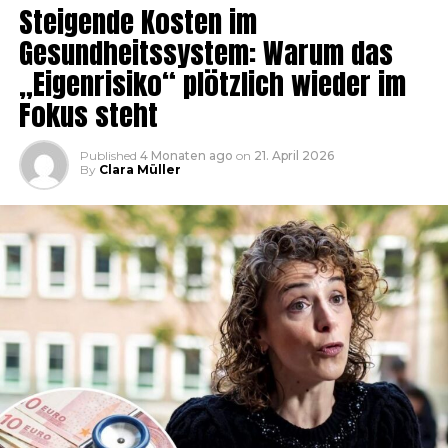
Steigende Kosten im
Gesundheitssystem: Warum das
„Eigenrisiko“ plötzlich wieder im
Fokus steht
Published
4 Monaten ago
on
21. April 2026
By
Clara Müller