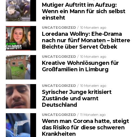
Mutiger Auftritt im Aufzug:
Die Gesundheitskosten steigen –
Wenn ein Mann für sich selbst
einsteht
und das spüren viele Menschen
UNCATEGORIZED
10 Monaten ago
längst im Alltag. Ob beim
Loredana Wollny: Ehe-Drama
nach nur fünf Monaten – bittere
Arztbesuch, in der Apotheke oder
Beichte über Servet Özbek
bei der Krankenkasse: Die
UNCATEGORIZED
10 Monaten ago
Kreative Wohnlösungen für
finanzielle Belastung wächst
Großfamilien in Limburg
stetig. Nun sorgt ein neuer
UNCATEGORIZED
10 Monaten ago
politischer Vorschlag für
Syrischer Junge kritisiert
Zustände und warnt
Aufsehen, der tief in das System
Deutschland
eingreifen könnte. Im Zentrum
UNCATEGORIZED
11 Monaten ago
Wenn man Corona hatte, steigt
steht eine Maßnahme, die viele
das Risiko für diese schweren
direkt betreffen würde: die
Krankheiten