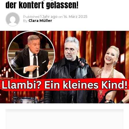
der kontert gelassen!
Published
1 Jahr ago
on
14. März 2025
By
Clara Müller