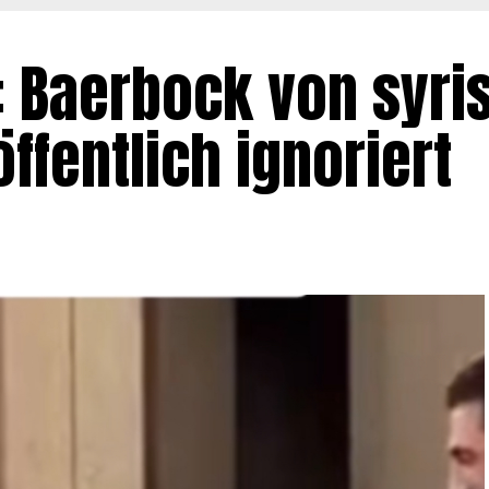
t: Baerbock von syr
ffentlich ignoriert