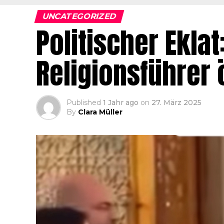
UNCATEGORIZED
Politischer Ekla
Religionsführer ö
Published
1 Jahr ago
on
27. März 2025
By
Clara Müller