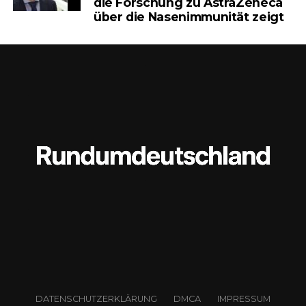
die Forschung zu AstraZeneca
über die Nasenimmunität zeigt
haben – und eine Debatte
auslösen, die weit über Zahlen
hinausgeht.
Was bedeutet „Eigenrisiko“
DATENSCHUTZERKLÄRUNG
DMCA
IMPRESSUM