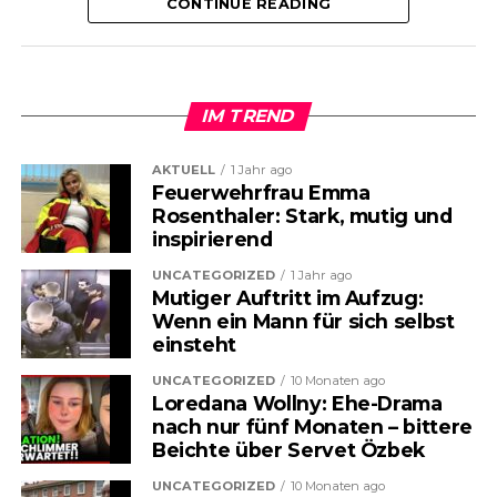
CONTINUE READING
IM TREND
AKTUELL
1 Jahr ago
Feuerwehrfrau Emma
Rosenthaler: Stark, mutig und
inspirierend
UNCATEGORIZED
1 Jahr ago
Mutiger Auftritt im Aufzug:
Die Gesundheitskosten steigen –
Wenn ein Mann für sich selbst
einsteht
und das spüren viele Menschen
UNCATEGORIZED
10 Monaten ago
längst im Alltag. Ob beim
Loredana Wollny: Ehe-Drama
nach nur fünf Monaten – bittere
Arztbesuch, in der Apotheke oder
Beichte über Servet Özbek
bei der Krankenkasse: Die
UNCATEGORIZED
10 Monaten ago