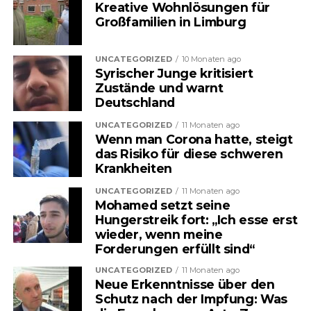
Kreative Wohnlösungen für
finanzielle Belastung wächst
Großfamilien in Limburg
stetig. Nun sorgt ein neuer
UNCATEGORIZED
10 Monaten ago
politischer Vorschlag für
Syrischer Junge kritisiert
Zustände und warnt
Aufsehen, der tief in das System
Deutschland
eingreifen könnte. Im Zentrum
UNCATEGORIZED
11 Monaten ago
Wenn man Corona hatte, steigt
steht eine Maßnahme, die viele
das Risiko für diese schweren
direkt betreffen würde: die
Krankheiten
Erhöhung des sogenannten
UNCATEGORIZED
11 Monaten ago
Mohamed setzt seine
Eigenrisikos.
Hungerstreik fort: „Ich esse erst
wieder, wenn meine
Forderungen erfüllt sind“
Was zunächst technisch klingt,
UNCATEGORIZED
11 Monaten ago
könnte für Millionen Menschen
Neue Erkenntnisse über den
Schutz nach der Impfung: Was
ganz konkrete Auswirkungen