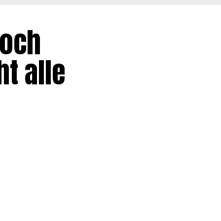
doch
t alle