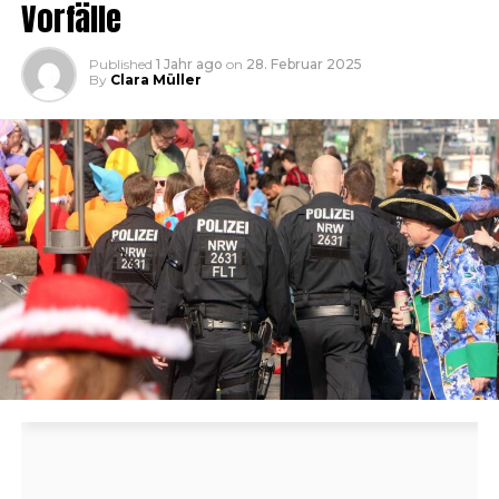
Vorfälle
Published
1 Jahr ago
on
28. Februar 2025
By
Clara Müller