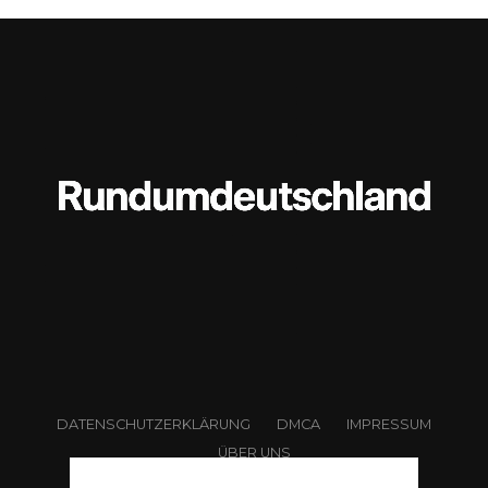
auslösen, die weit über Zahlen
hinausgeht.
Was bedeutet „Eigenrisiko“
DATENSCHUTZERKLÄRUNG
DMCA
IMPRESSUM
überhaupt?
ÜBER UNS