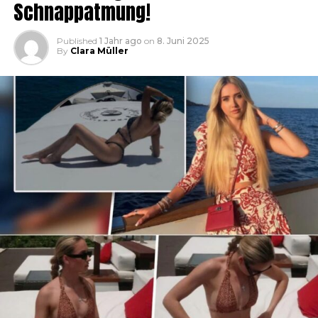
Schnappatmung!
Published
1 Jahr ago
on
8. Juni 2025
By
Clara Müller