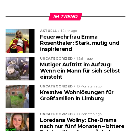
IM TREND
AKTUELL
1 Jahr ago
Feuerwehrfrau Emma
Rosenthaler: Stark, mutig und
inspirierend
UNCATEGORIZED
1 Jahr ago
Mutiger Auftritt im Aufzug:
Die Gesundheitskosten steigen –
Wenn ein Mann für sich selbst
einsteht
und das spüren viele Menschen
UNCATEGORIZED
10 Monaten ago
längst im Alltag. Ob beim
Kreative Wohnlösungen für
Großfamilien in Limburg
Arztbesuch, in der Apotheke oder
bei der Krankenkasse: Die
UNCATEGORIZED
10 Monaten ago
Loredana Wollny: Ehe-Drama
finanzielle Belastung wächst
nach nur fünf Monaten – bittere