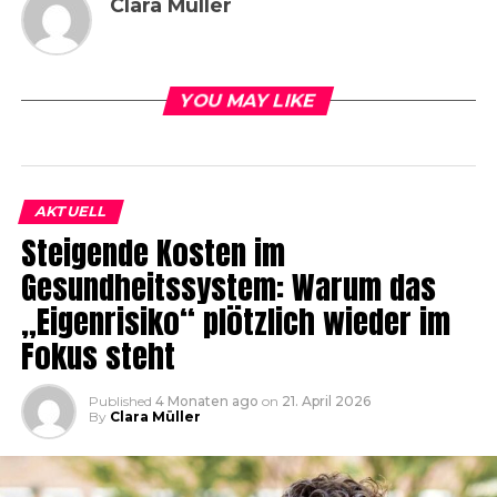
Clara Müller
YOU MAY LIKE
AKTUELL
Steigende Kosten im
Gesundheitssystem: Warum das
„Eigenrisiko“ plötzlich wieder im
Fokus steht
Published
4 Monaten ago
on
21. April 2026
By
Clara Müller