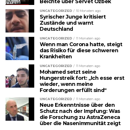
Beichte über Servet Özbek
stetig. Nun sorgt ein neuer
UNCATEGORIZED
10 Monaten ago
politischer Vorschlag für
Syrischer Junge kritisiert
Zustände und warnt
Aufsehen, der tief in das System
Deutschland
eingreifen könnte. Im Zentrum
UNCATEGORIZED
11 Monaten ago
Wenn man Corona hatte, steigt
steht eine Maßnahme, die viele
das Risiko für diese schweren
direkt betreffen würde: die
Krankheiten
Erhöhung des sogenannten
UNCATEGORIZED
11 Monaten ago
Mohamed setzt seine
Eigenrisikos.
Hungerstreik fort: „Ich esse erst
wieder, wenn meine
Forderungen erfüllt sind“
Was zunächst technisch klingt,
UNCATEGORIZED
11 Monaten ago
könnte für Millionen Menschen
Neue Erkenntnisse über den
Schutz nach der Impfung: Was
ganz konkrete Auswirkungen
die Forschung zu AstraZeneca
über die Nasenimmunität zeigt
haben – und eine Debatte