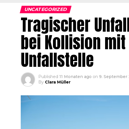
UNCATEGORIZED
Tragischer Unfal
bei Kollision mi
Unfallstelle
Published
11 Monaten ago
on
9. September
By
Clara Müller