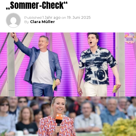
„Sommer-Check“
Published
1 Jahr ago
on
19. Juni 2025
By
Clara Müller