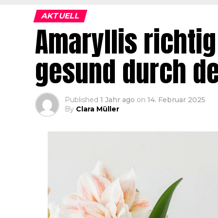
AKTUELL
Amaryllis richti
gesund durch d
Published
1 Jahr ago
on
14. Februar 2025
By
Clara Müller