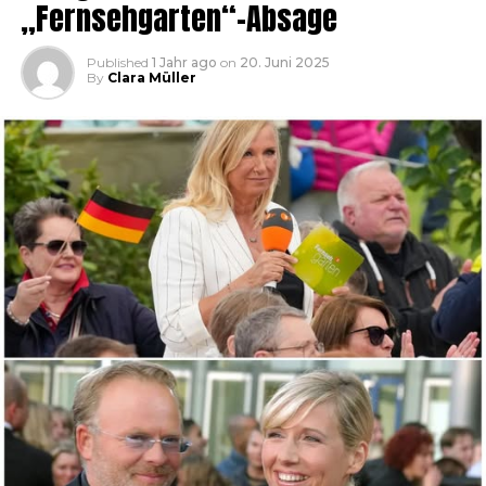
„Fernsehgarten“-Absage
Published
1 Jahr ago
on
20. Juni 2025
By
Clara Müller