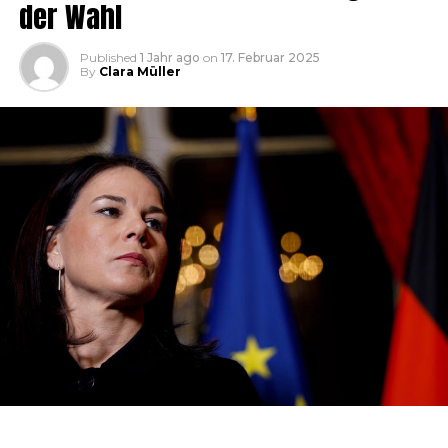
der Wahl
Published
1 Jahr ago
on
17. Februar 2025
By
Clara Müller