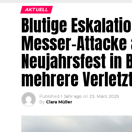
AKTUELL
Blutige Eskalati
Messer-Attacke 
Neujahrsfest in B
mehrere Verletzt
Published
1 Jahr ago
on
23. März 2025
By
Clara Müller