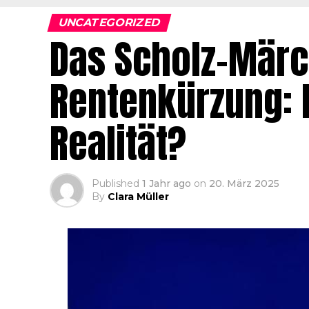
UNCATEGORIZED
Das Scholz-Märc
Rentenkürzung: P
Realität?
Published
1 Jahr ago
on
20. März 2025
By
Clara Müller