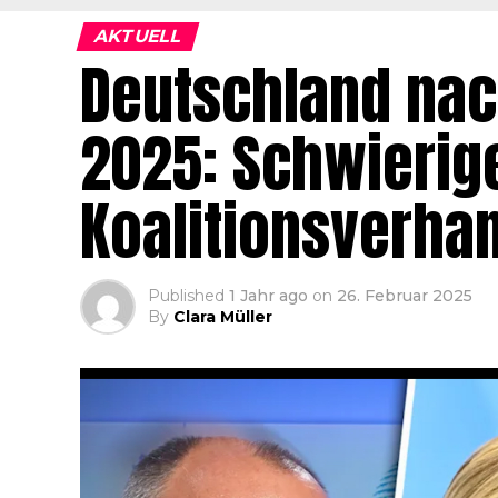
AKTUELL
Deutschland na
2025: Schwierig
Koalitionsverha
Published
1 Jahr ago
on
26. Februar 2025
By
Clara Müller