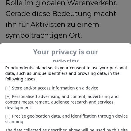
Rolle im globalen Warenverkehr.
Gerade diese Bedeutung macht
ihn für Aktivisten zu einem
symbolträchtigen Ort.
Vertreter der Protestgruppe
betonten, dass die Blockade
friedlich geplant gewesen sei.
Man habe mit zivilen Mitteln
Aufmerksamkeit erzeugen wollen.
Dass es zu direkten
Konfrontationen kam, sei nicht
das Ziel gewesen, hieß es in einer