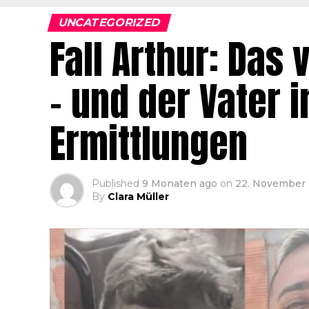
UNCATEGORIZED
Fall Arthur: Das
– und der Vater 
Ermittlungen
Published
9 Monaten ago
on
22. November
By
Clara Müller