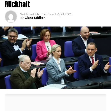
Rückhalt
Published
1 Jahr ago
on
1. April 2025
By
Clara Müller