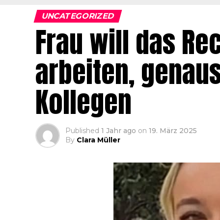
UNCATEGORIZED
Frau will das Rec
arbeiten, genau
Kollegen
Published
1 Jahr ago
on
19. März 2025
By
Clara Müller