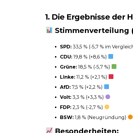
1. Die Ergebnisse der
Stimmenverteilung (
SPD:
33,5 % (-5,7 % im Verglei
CDU:
19,8 % (+8,6 %)
Grüne:
18,5 % (-5,7 %)
Linke:
11,2 % (+2,1 %)
AfD:
7,5 % (+2,2 %)
Volt:
3,3 % (+3,3 %)
FDP:
2,3 % (-2,7 %)
BSW:
1,8 % (Neugründung)
Besonderheiten: