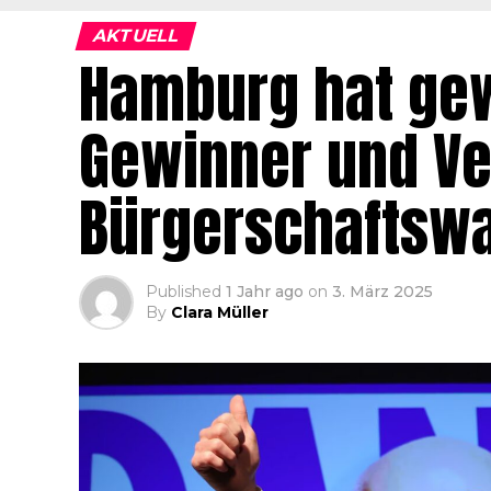
AKTUELL
Hamburg hat gewä
Gewinner und Ver
Bürgerschaftswa
Published
1 Jahr ago
on
3. März 2025
By
Clara Müller