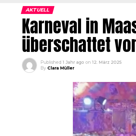
AKTUELL
Karneval in Maas
überschattet vo
Published
1 Jahr ago
on
12. März 2025
By
Clara Müller