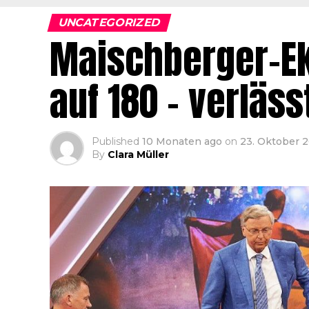
UNCATEGORIZED
Maischberger-Ek
auf 180 – verläs
Published
10 Monaten ago
on
23. Oktober 
By
Clara Müller