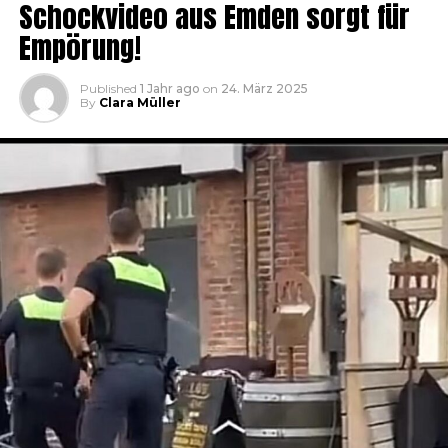
Schockvideo aus Emden sorgt für
Empörung!
Published
1 Jahr ago
on
24. März 2025
By
Clara Müller