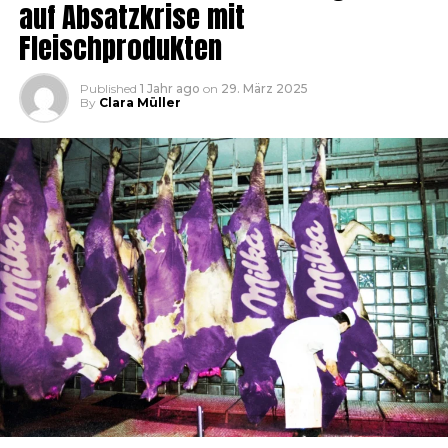
auf Absatzkrise mit
Fleischprodukten
Published
1 Jahr ago
on
29. März 2025
By
Clara Müller