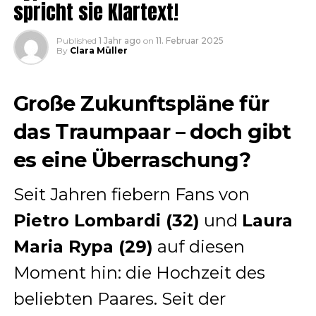
spricht sie Klartext!
Published
1 Jahr ago
on
11. Februar 2025
By
Clara Müller
Große Zukunftspläne für
das Traumpaar – doch gibt
es eine Überraschung?
Seit Jahren fiebern Fans von
Pietro Lombardi (32)
und
Laura
Maria Rypa (29)
auf diesen
Moment hin: die Hochzeit des
beliebten Paares. Seit der