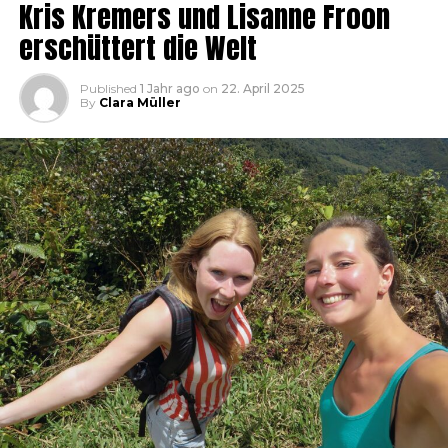
Kris Kremers und Lisanne Froon
erschüttert die Welt
Published
1 Jahr ago
on
22. April 2025
By
Clara Müller