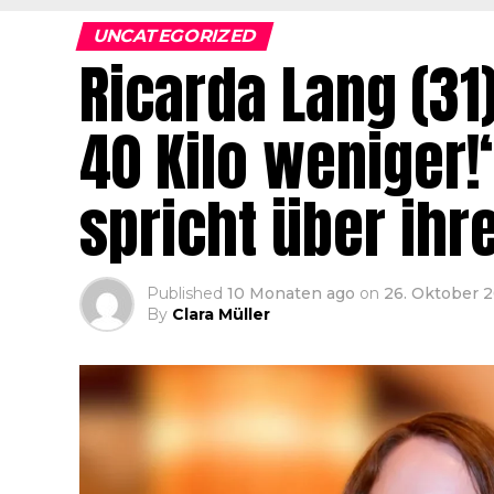
UNCATEGORIZED
Ricarda Lang (31
40 Kilo weniger!
spricht über ihr
Published
10 Monaten ago
on
26. Oktober 
By
Clara Müller