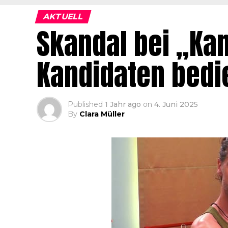
AKTUELL
Skandal bei „Kam
Kandidaten bedi
Published
1 Jahr ago
on
4. Juni 2025
By
Clara Müller