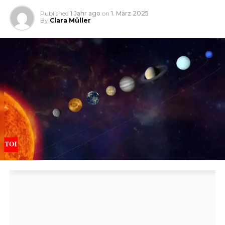
Published
1 Jahr ago
on
1. März 2025
By
Clara Müller