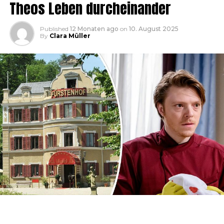
Theos Leben durcheinander
Published
12 Monaten ago
on
10. August 2025
By
Clara Müller